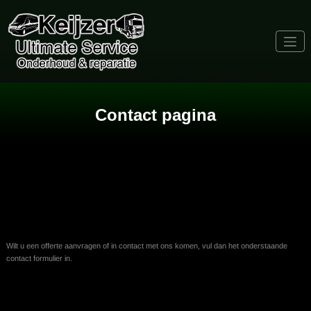
Naar
de
inhoud
springen
Contact pagina
Wilt u een offerte aanvragen of in contact met ons komen, vul dan het onderstaande
contact formulier in.